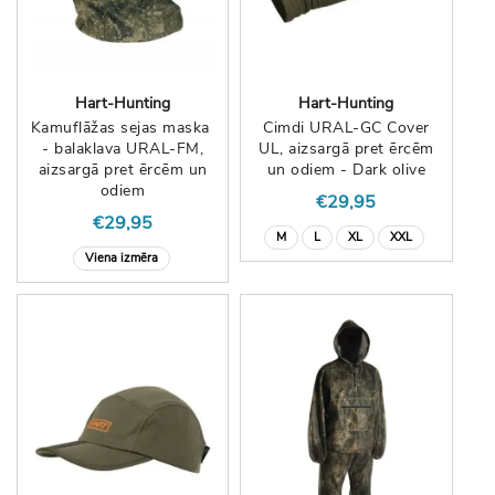
Hart-Hunting
Hart-Hunting
Kamuflāžas sejas maska ​​
Cimdi URAL-GC Cover
- balaklava URAL-FM,
UL, aizsargā pret ērcēm
aizsargā pret ērcēm un
un odiem - Dark olive
odiem
€29,95
€29,95
M
L
XL
XXL
Viena izmēra