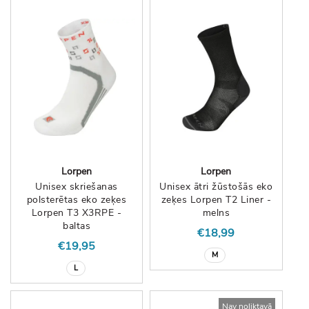
Lorpen
Lorpen
Unisex skriešanas
Unisex ātri žūstošās eko
polsterētas eko zeķes
zeķes Lorpen T2 Liner -
Lorpen T3 X3RPE -
melns
baltas
€18,99
€19,95
M
L
Nav noliktavā