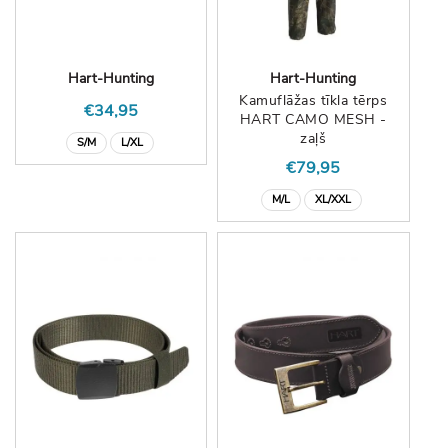
Hart-Hunting
Hart-Hunting
Kamuflāžas tīkla tērps
€34,95
HART CAMO MESH -
zaļš
S/M
L/XL
€79,95
M/L
XL/XXL