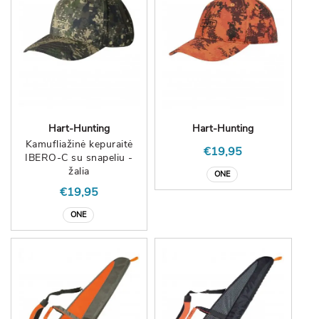
Hart-Hunting
Hart-Hunting
Kamufliažinė kepuraitė
€19,95
IBERO-C su snapeliu -
žalia
ONE
€19,95
ONE