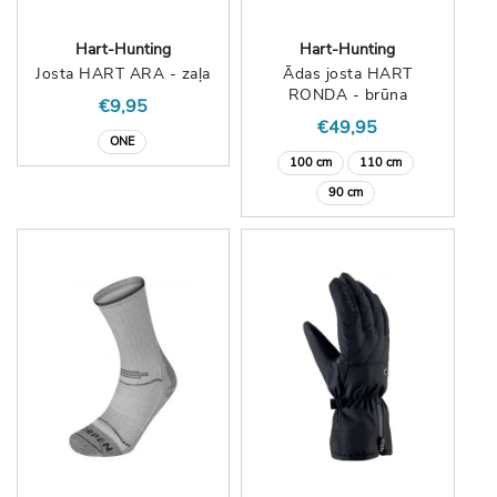
Hart-Hunting
Hart-Hunting
Josta HART ARA - zaļa
Ādas josta HART
RONDA - brūna
€9,95
€49,95
ONE
100 cm
110 cm
90 cm