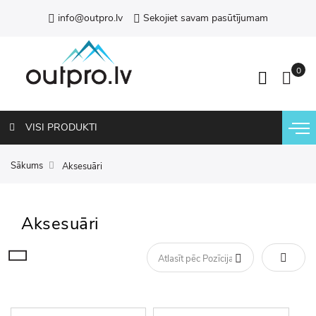
info@outpro.lv
Sekojiet savam pasūtījumam
VISI PRODUKTI
Sākums
Aksesuāri
Aksesuāri
Iestatīt