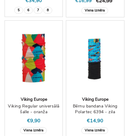
€34,90
€16,99
€24,99
5
6
7
8
Viena izmēra
Viking Europe
Viking Europe
Viking Regular universālā
Bērnu bandana Viking
šalle - oranža
Polartec 6394 - zila
€9,90
€14,90
Viena izmēra
Viena izmēra