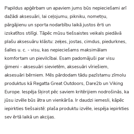
Papildus apģērbam un apaviem jums būs nepieciešami arī
dažādi aksesuāri, lai ceļojumu, pikniku, nometņu,
pārgājienu un sporta nodarbību laikā justos ērti un
izskatītos stilīgi. Tāpēc mūsu tiešsaistes veikals piedāvā
plašu aksesuāru klāstu: zeķes, jostas, cimdus, piedurknes,
šalles u. c. - visu, kas nepieciešams maksimālam
komfortam un pievilcībai. Esam padomājuši par visu
ģimeni - aksesuāri sievietēm, aksesuāri vīriešiem,
aksesuāri bērniem. Mēs pārdodam tādu pazīstamu zīmolu
produktus kā Regatta Great Outdoors, Dare2b un Viking
Europe. Iespēja šķirot pēc saviem kritērijiem nodrošinās, ka
jūsu izvēle būs ātra un vienkārša. Ir daudzi iemesli, kāpēc
iepirkties tiešsaistē: plaša produktu izvēle, iespēja iepirkties
sev ērtā laikā un akcijas.