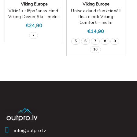
Viking Europe
Viking Europe
Vīriešu slēpošanas cimdi
Unisex daudzfunkcionāli
Viking Devon Ski - melns
flīsa cimdi Viking
Comfort - melni
€24,90
€14,90
7
5
6
7
8
9
10
info@outpro.lv