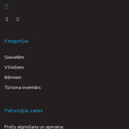
+370 647 51461
Kategorijas
Sievietēm
Vīriešiem
Bērniem
Tūrisma inventārs
Pašreizējās saites
Preču atgriešana un apmaiņa