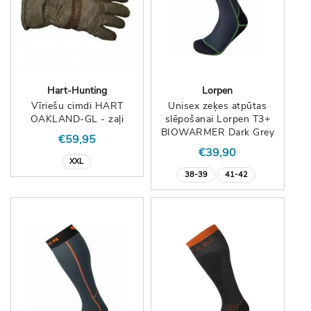
Hart-Hunting
Lorpen
Vīriešu cimdi HART
Unisex zeķes atpūtas
OAKLAND-GL - zaļi
slēpošanai Lorpen T3+
BIOWARMER Dark Grey
€59,95
€39,90
XXL
38-39
41-42