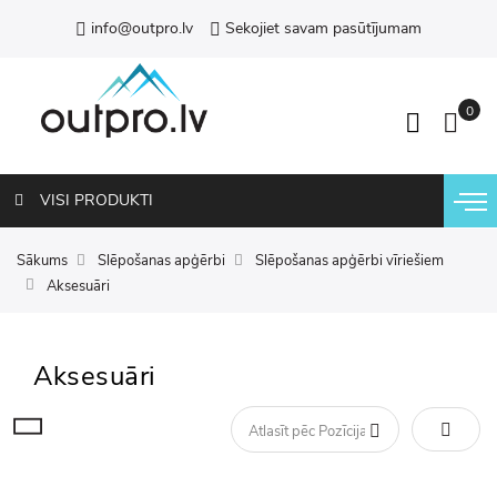
info@outpro.lv
Sekojiet savam pasūtījumam
VISI PRODUKTI
Sākums
Slēpošanas apģērbi
Slēpošanas apģērbi vīriešiem
Aksesuāri
Aksesuāri
Iestatīt