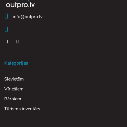
info@outpro.lv
+370 647 51461
Kategorijas
Sievietēm
Vīriešiem
Bērniem
Tūrisma inventārs